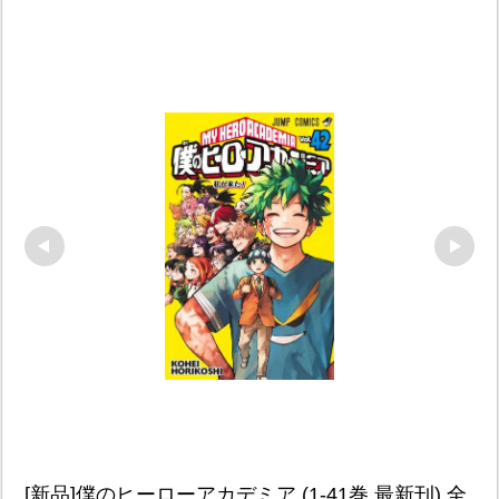
[新品]僕のヒーローアカデミア (1-41巻 最新刊) 全